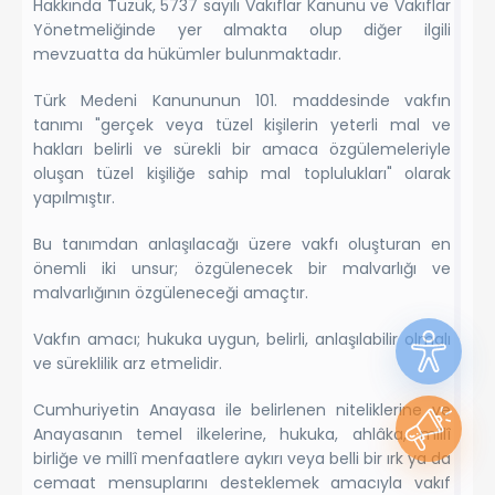
Hakkında Tüzük, 5737 sayılı Vakıflar Kanunu ve Vakıflar
Yönetmeliğinde yer almakta olup diğer ilgili
mevzuatta da hükümler bulunmaktadır.
Türk Medeni Kanununun 101. maddesinde vakfın
tanımı "gerçek veya tüzel kişilerin yeterli mal ve
hakları belirli ve sürekli bir amaca özgülemeleriyle
oluşan tüzel kişiliğe sahip mal toplulukları" olarak
yapılmıştır.
Bu tanımdan anlaşılacağı üzere vakfı oluşturan en
önemli iki unsur; özgülenecek bir malvarlığı ve
malvarlığının özgüleneceği amaçtır.
Vakfın amacı; hukuka uygun, belirli, anlaşılabilir olmalı
ve süreklilik arz etmelidir.
Cumhuriyetin Anayasa ile belirlenen niteliklerine ve
Anayasanın temel ilkelerine, hukuka, ahlâka, millî
birliğe ve millî menfaatlere aykırı veya belli bir ırk ya da
cemaat mensuplarını desteklemek amacıyla vakıf