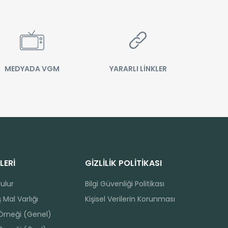
MEDYADA VGM
YARARLI LİNKLER
LERİ
GİZLİLİK POLİTİKASI
rulur
Bilgi Güvenliği Politikası
 Mal Varlığı
Kişisel Verilerin Korunması
 Örneği (Genel)