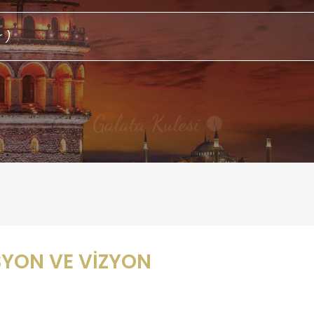
Galata Kulesi
!
SYON VE VİZYON