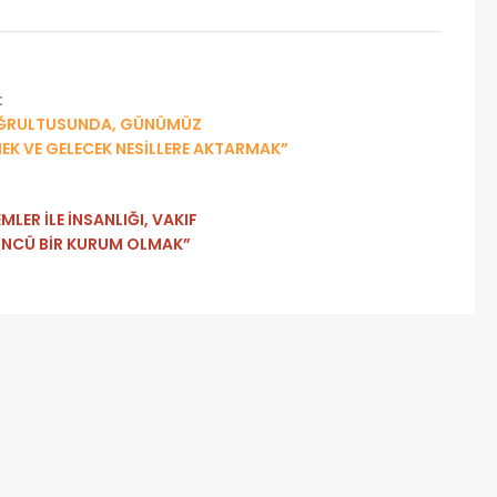
:
 DOĞRULTUSUNDA, GÜNÜMÜZ
K VE GELECEK NESİLLERE AKTARMAK”
:
LER İLE İNSANLIĞI, VAKIF
 ÖNCÜ BİR KURUM OLMAK”