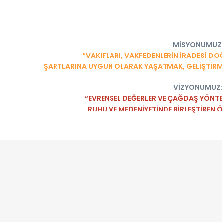
MİSYONUMUZ
“VAKIFLARI, VAKFEDENLERİN İRADESİ
ŞARTLARINA UYGUN OLARAK YAŞATMAK, GELİŞTİRME
VİZYONUMUZ
“EVRENSEL DEĞERLER VE ÇAĞDAŞ YÖNTEM
RUHU VE MEDENİYETİNDE BİRLEŞTİREN